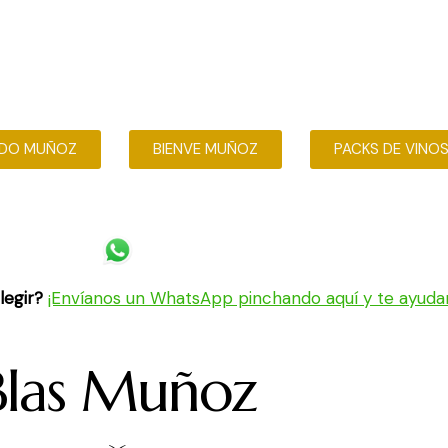
Vinos
Club
Blog Cultura
Contacto
Ár
DO MUÑOZ
BIENVE MUÑOZ
PACKS DE VINO
legir?
¡Envíanos un WhatsApp pinchando aquí y te ayuda
Blas Muñoz