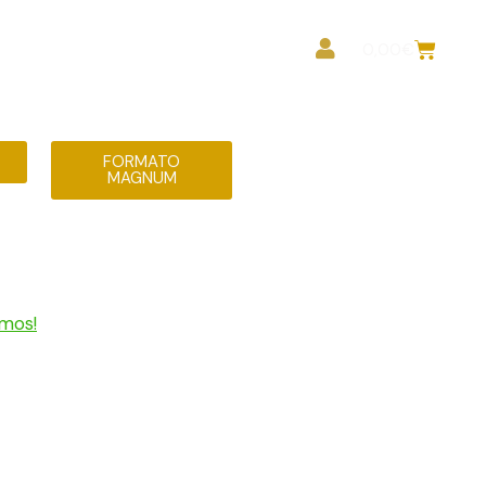
ea Profesionales
0,00
€
S
FORMATO
MAGNUM
mos!