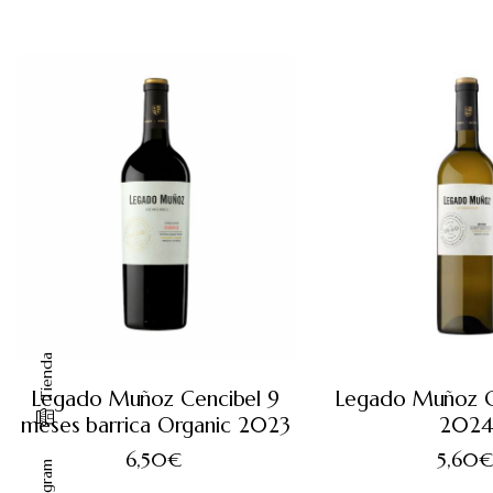
Tienda
Legado Muñoz Cencibel 9
Legado Muñoz 
meses barrica Organic 2023
202
6,50
€
5,60