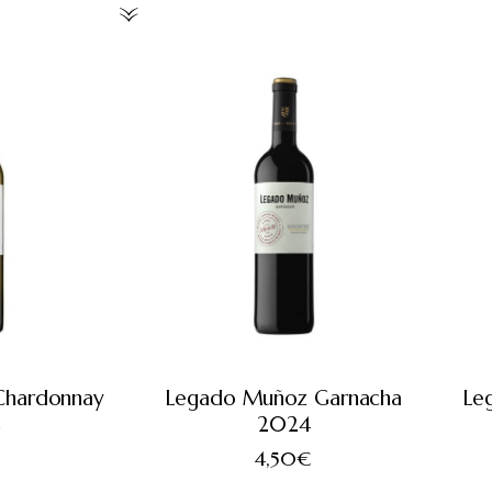
Chardonnay
Legado Muñoz Garnacha
Le
4
2024
€
4,50
€