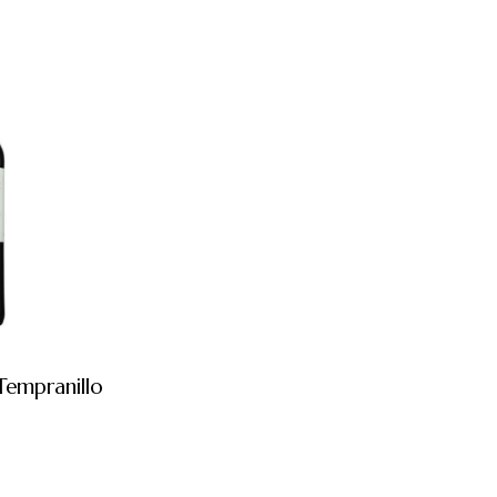
empranillo
€