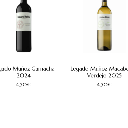
gado Muñoz Garnacha
Legado Muñoz Macab
2024
Verdejo 2025
4,50
€
4,50
€