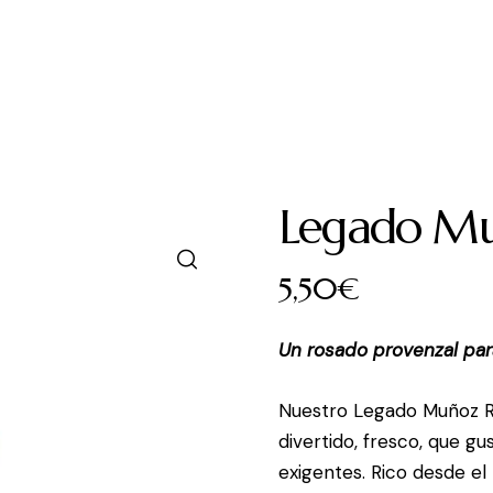
Vinos
Club
Blog Cultura
Contacto
Ár
Legado Mu
5,50
€
Un rosado provenzal par
Nuestro Legado Muñoz R
divertido, fresco, que gu
exigentes. Rico desde el