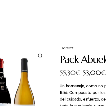
Vinos
Club
Blog Cultura
Contacto
Ár
¡OFERTA!
Pack Abue
55,30
€
53,00
Un
homenaje
, como no p
Blas
. Compuesto por lo
del cuidado, esfuerzo, 
todo lo que hacía, y que 