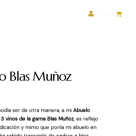
ea Profesionales
0,00
€
lo Blas Muñoz
€
odía ser de otra manera, a mi
Abuelo
s
3 vinos de la gama Blas Muñoz
, es reflejo
dedicación y mimo que ponía mi abuelo en
ha sabido transmitir de padres a hijos.