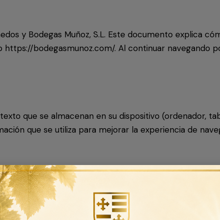
iñedos y Bodegas Muñoz, S.L. Este documento explica cómo
eb https://bodegasmunoz.com/. Al continuar navegando por
texto que se almacenan en su dispositivo (ordenador, tab
rmación que se utiliza para mejorar la experiencia de na
es: