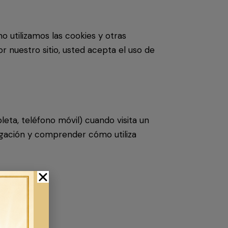
 utilizamos las cookies y otras
 nuestro sitio, usted acepta el uso de
leta, teléfono móvil) cuando visita un
vegación y comprender cómo utiliza