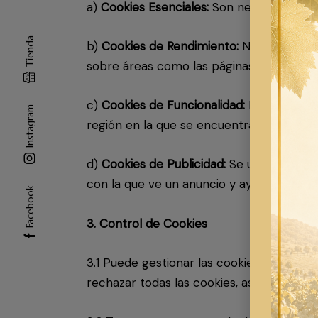
a)
Cookies Esenciales:
Son necesarias para
Tienda
b)
Cookies de Rendimiento:
Nos ayudan a 
sobre áreas como las páginas más visitad
c)
Cookies de Funcionalidad:
Mejoran la f
Instagram
región en la que se encuentra.
d)
Cookies de Publicidad:
Se utilizan para
con la que ve un anuncio y ayudar a medir
Facebook
3. Control de Cookies
3.1 Puede gestionar las cookies a través
rechazar todas las cookies, así como elim