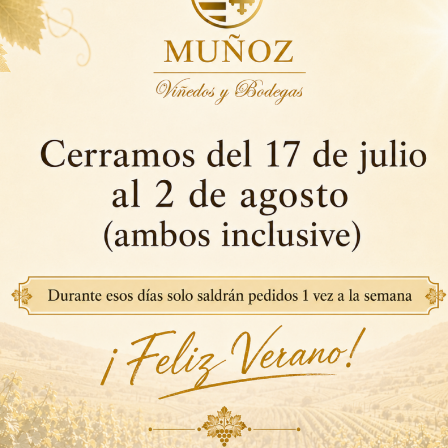
 el funcionamiento básico de nuestro sitio web y le perm
entender cómo los visitantes interactúan con nuestro s
as o si se producen mensajes de error.
uncionalidad de nuestro sitio web al recordar sus prefere
 mostrar anuncios relevantes para usted y sus intereses.
 la efectividad de una campaña publicitaria.
 de la configuración de su navegador. La mayoría de los 
inar las ya almacenadas en su dispositivo.