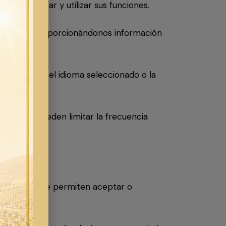
iten navegar y utilizar sus funciones.
itio web, proporcionándonos información
ncias, como el idioma seleccionado o la
 También pueden limitar la frecuencia
navegadores le permiten aceptar o