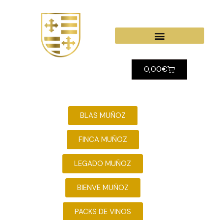
0,00
€
→
Mi cuenta
BLAS MUÑOZ
FINCA MUÑOZ
LEGADO MUÑOZ
BIENVE MUÑOZ
PACKS DE VINOS