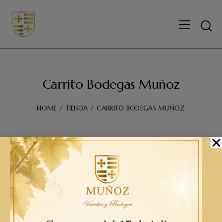
Carrito Bodegas Muñoz
HOME
TIENDA
CARRITO BODEGAS MUÑOZ
Tu carrito está vacío.
Volver a la tienda