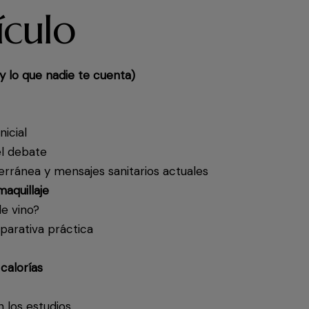
ículo
(y lo que nadie te cuenta)
icial
el debate
terránea y mensajes sanitarios actuales
maquillaje
de vino?
mparativa práctica
 calorías
 los estudios