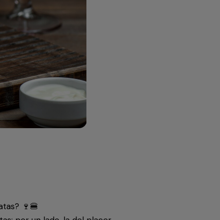
atas? 🍷🍔
as: por un lado, la del placer