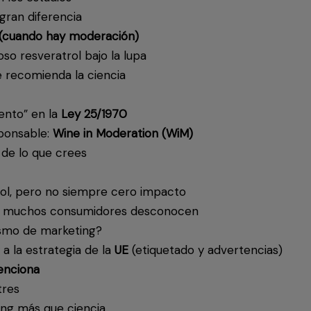
 gran diferencia
a (cuando hay moderación)
moso resveratrol bajo la lupa
e recomienda la ciencia
ento” en la
Ley 25/1970
sponsable:
Wine in Moderation (WiM)
de lo que crees
ohol, pero no siempre cero impacto
que muchos consumidores desconocen
jismo de marketing?
 a la estrategia de la
UE
(etiquetado y advertencias)
enciona
tres
eting más que ciencia