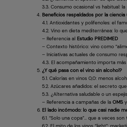
3.3. Consumo ocasional vs habitual: la
Beneficios respaldados por la cienci
4.1. Antioxidantes y polifenoles: el fa
4.2. Vino en dieta mediterránea: lo qu
– Referencia al
Estudio PREDIMED
– Contexto histórico: vino como “alim
– Iniciativas actuales de consumo re
4.3. El acompañamiento importa más 
¿Y qué pasa con el vino sin alcohol?
5.1. Calorías en vinos 0,0: menos alc
5.2. Azúcares añadidos: el secreto 
5.3. ¿Alternativa saludable o un espe
– Referencia a campañas de la
OMS
y
El lado incómodo: lo que casi nadie m
6.1. “Solo una copa”… que a veces son 
6.2. El mito de los vinos “light”: mark