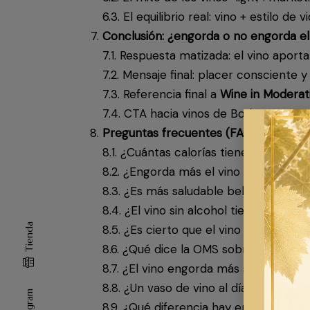
6.3. El equilibrio real: vino + estilo de 
Conclusión: ¿engorda o no engorda el
7.1. Respuesta matizada: el vino aporta
7.2. Mensaje final: placer consciente
7.3. Referencia final a
Wine in Moderat
7.4. CTA hacia vinos de Bodegas Muñ
Preguntas frecuentes (FAQ)
8.1. ¿Cuántas calorías tiene una copa 
8.2. ¿Engorda más el vino que la cerv
8.3. ¿Es más saludable beber vino tin
8.4. ¿El vino sin alcohol tiene calorías?
Tienda
8.5. ¿Es cierto que el vino era consi
8.6. ¿Qué dice la OMS sobre el vino?
8.7. ¿El vino engorda más si se bebe 
8.8. ¿Un vaso de vino al día es bueno 
8.9. ¿Qué diferencia hay entre un vino