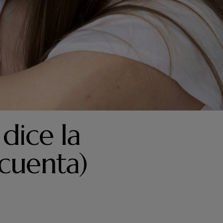
INO
MARKETING DEL VINO
dice la
 cuenta)