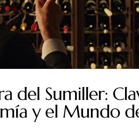
E VINOS
CONSEJOS
CONSEJOS PARA AFICIONADOS A
 Y PUNTUACIONES DE VINO
MARIDAJE DE VINOS
NOT
VINOS DE BODEGAS MUÑOZ
ra del Sumiller: Cla
mía y el Mundo de