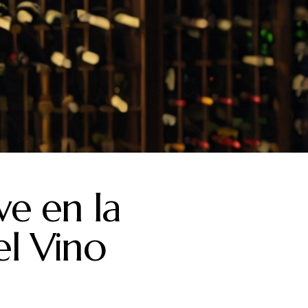
L VINO
ICIAS DEL VINO
SUMILLER
ve en la
l Vino